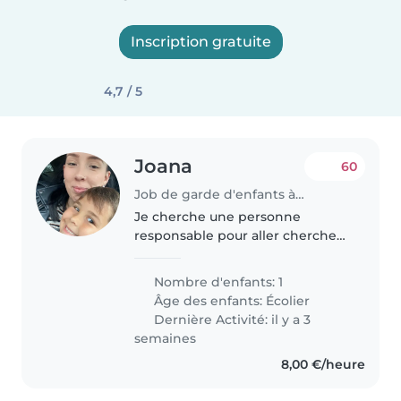
Inscription gratuite
4,7 / 5
Joana
60
Job de garde d'enfants à Thionville
Je cherche une personne
responsable pour aller chercher
mon fils à l'école, lui donner son
déjeuner et le ramener à l'école
Nombre d'enfants: 1
après la pause de midi. J'aurais
Âge des enfants:
Écolier
aussi besoin que cette..
Dernière Activité: il y a 3
semaines
8,00 €/heure