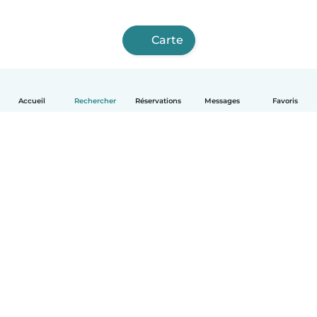
Carte
Accueil
Rechercher
Réservations
Messages
Favoris
Français
Comment ça marche
Aide
Conditions et confidentialité
Tarifs
Coordonnées de l'entreprise
Babysits pour les entreprises