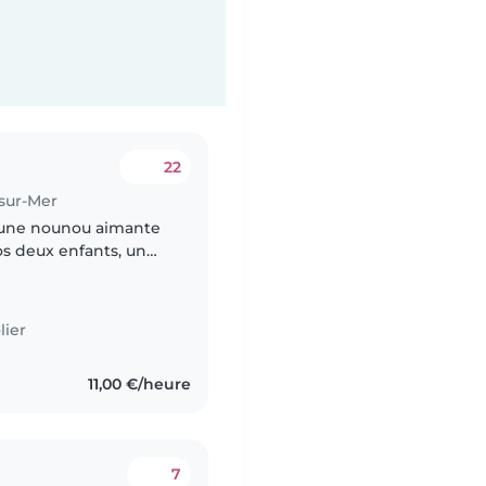
22
sur-Mer
 une nounou aimante
os deux enfants, un
t d'âge scolaire. Nos
lier
11,00 €/heure
7