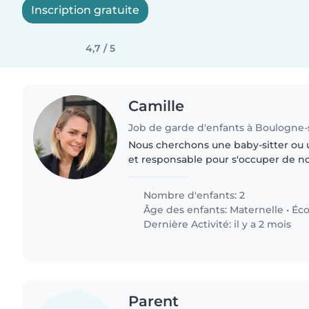
Inscription gratuite
4,7 / 5
Camille
Job de garde d'enfants à Boulogne-
Nous cherchons une baby-sitter ou
et responsable pour s'occuper de n
enfant d'âge préscolaire et un enfan
enfants sont affectueux,..
Nombre d'enfants: 2
Âge des enfants:
Maternelle
•
Éco
Dernière Activité: il y a 2 mois
Parent