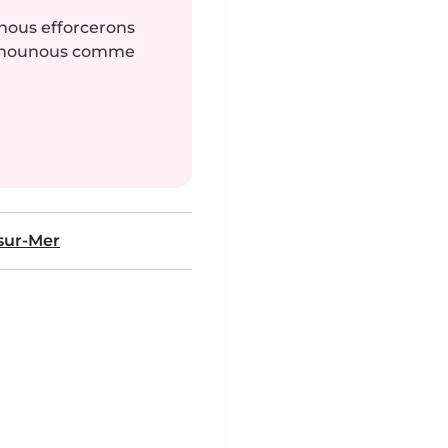
 nous efforcerons
es nounous comme
sur-Mer