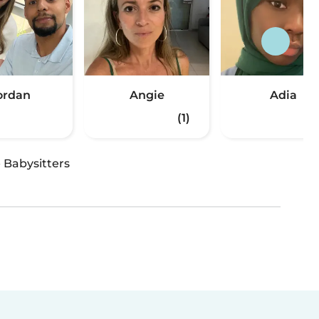
ordan
Angie
Adia
(1)
·
Babysitters