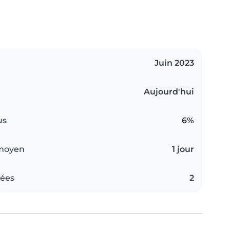
Juin 2023
Aujourd'hui
us
6%
 moyen
1 jour
iées
2