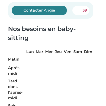
Contacter Angie
39
Nos besoins en baby-
sitting
Lun
Mar
Mer
Jeu
Ven
Sam
Dim
Matin
Après
midi
Tard
dans
l'après-
midi
Soir