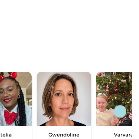
télia
Gwendoline
Varvara