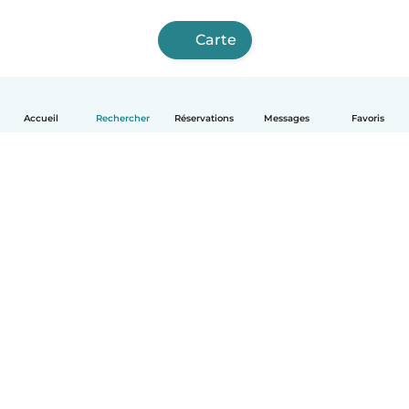
Carte
Accueil
Rechercher
Réservations
Messages
Favoris
Français
Comment ça marche
Aide
Conditions et confidentialité
Tarifs
Coordonnées de l'entreprise
Babysits pour les entreprises