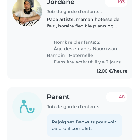
Jordane
193
Job de garde d'enfants à Puteaux
Papa artiste, maman hotesse de
l'air , horaire flexible planning
variable Jayce et Lenny 2 frères
en pleine forme !! curieux et
Nombre d'enfants: 2
rigolo on cherche la perle rare,
Âge des enfants:
Nourrisson
•
pro active pour..
Bambin
•
Maternelle
Dernière Activité: il y a 3 jours
12,00 €/heure
Parent
48
Job de garde d'enfants à Puteaux
Rejoignez Babysits pour voir
ce profil complet.