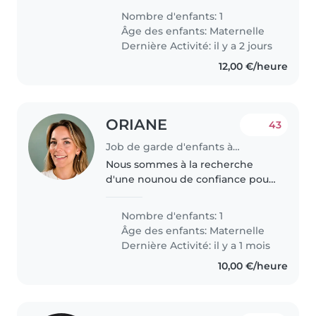
références pour aller chercher
Nombre d'enfants: 1
ma princesse en sortie d'école et
Âge des enfants:
Maternelle
prendre soin d'elle le mercredi
Dernière Activité: il y a 2 jours
après-midi...
12,00 €/heure
ORIANE
43
Job de garde d'enfants à Puteaux
Nous sommes à la recherche
d'une nounou de confiance pour
notre fils Antoine, âgé de 3 ans,
pour les sorties d'école ainsi que
Nombre d'enfants: 1
les mercredis. Antoine est un
Âge des enfants:
Maternelle
petit garçon joyeux, curieux,..
Dernière Activité: il y a 1 mois
10,00 €/heure