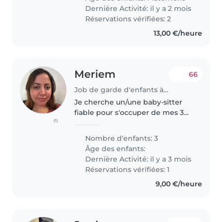
et patiente serait idéale...
Dernière Activité: il y a 2 mois
Réservations vérifiées: 2
13,00 €/heure
Meriem
66
Job de garde d'enfants à Puteaux
Je cherche un/une baby-sitter
fiable pour s'occuper de mes 3
(1)
enfants.je préfére quelqu'un qui
peut venir chez moi pour assurer
Nombre d'enfants: 3
la garde. Je suis la maman de 3
Âge des enfants:
enfants. Garcon et 2..
Dernière Activité: il y a 3 mois
Réservations vérifiées: 1
9,00 €/heure