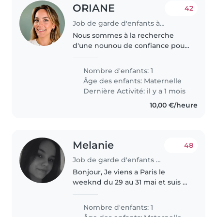
ORIANE
42
Job de garde d'enfants à Puteaux
Nous sommes à la recherche
d'une nounou de confiance pour
notre fils Antoine, âgé de 3 ans,
pour les sorties d'école ainsi que
Nombre d'enfants: 1
les mercredis. Antoine est un
Âge des enfants:
Maternelle
petit garçon joyeux, curieux,..
Dernière Activité: il y a 1 mois
10,00 €/heure
Melanie
48
Job de garde d'enfants à Puteaux
Bonjour, Je viens a Paris le
weeknd du 29 au 31 mai et suis a
la recherche d'un baby sitter
pour le samedi 30 mai car je vais
Nombre d'enfants: 1
a un concert. Ma fille a 4 ans, elle