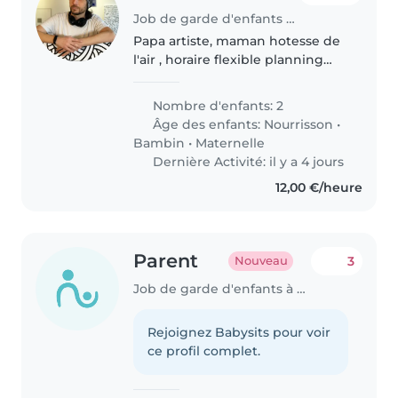
Job de garde d'enfants à Puteaux
Papa artiste, maman hotesse de
l'air , horaire flexible planning
variable Jayce et Lenny 2 frères
en pleine forme !! curieux et
Nombre d'enfants: 2
rigolo on cherche la perle rare,
Âge des enfants:
Nourrisson
•
pro active pour..
Bambin
•
Maternelle
Dernière Activité: il y a 4 jours
12,00 €/heure
Parent
3
Nouveau
Job de garde d'enfants à Puteaux
Rejoignez Babysits pour voir
ce profil complet.