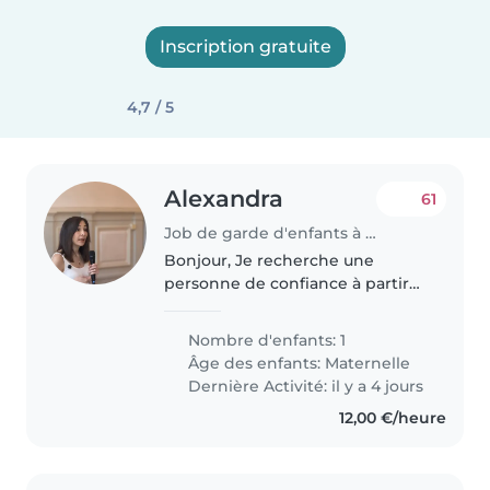
Inscription gratuite
4,7 / 5
Alexandra
61
Job de garde d'enfants à Puteaux
Bonjour, Je recherche une
personne de confiance à partir
de septembre, avec des
références pour aller chercher
Nombre d'enfants: 1
ma princesse en sortie d'école et
Âge des enfants:
Maternelle
prendre soin d'elle le mercredi
Dernière Activité: il y a 4 jours
après-midi...
12,00 €/heure