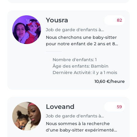
Yousra
82
Job de garde d'enfants à Montigny-le-Bretonneux
Nous cherchons une baby-sitter
pour notre enfant de 2 ans et 8
mois une petite fille curieuse
joueuse et très amusante. Nous
Nombre d'enfants: 1
préférons que la baby-sitter
Âge des enfants:
Bambin
vienne à notre domicile. Si..
Dernière Activité: il y a 1 mois
10,60 €/heure
Loveand
59
Job de garde d'enfants à Montigny-le-Bretonneux
Nous sommes à la recherche
d'une baby-sitter expérimentée
pour s'occuper de notre enfant