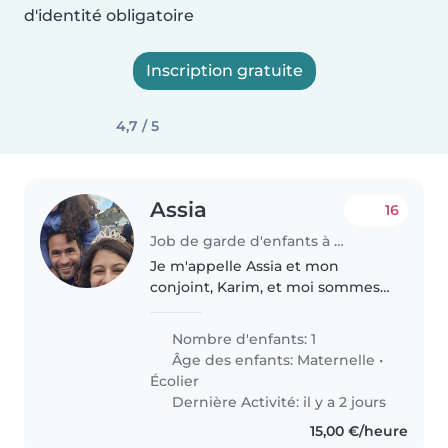
d'identité obligatoire
Inscription gratuite
4,7 / 5
Assia
16
Job de garde d'enfants à Montigny-le-Bretonneux
Je m'appelle Assia et mon
conjoint, Karim, et moi sommes
les parents de Lou, une petite
fille de 5 ans. C'est une enfant
Nombre d'enfants: 1
très calme, timide, joyeuse,
Âge des enfants:
Maternelle
•
curieuse et intelligente.
Écolier
Dernière Activité: il y a 2 jours
15,00 €/heure