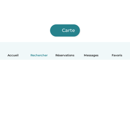
Carte
Accueil
Rechercher
Réservations
Messages
Favoris
Français
Comment ça marche
Aide
Conditions et confidentialité
Tarifs
Coordonnées de l'entreprise