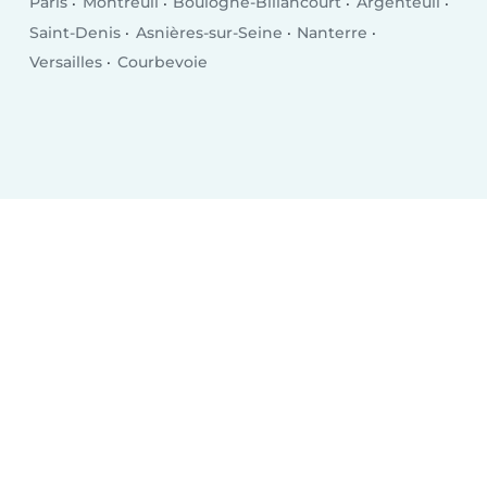
Paris
Montreuil
Boulogne-Billancourt
Argenteuil
Saint-Denis
Asnières-sur-Seine
Nanterre
Versailles
Courbevoie