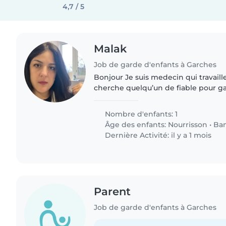
4,7 / 5
Malak
Job de garde d'enfants à Garches
Bonjour Je suis medecin qui travaille à 1h de chez
cherche quelqu’un de fiable pour g
6h30 à 8h a domicile et l’amener à l
ramener à 18h30..
Nombre d'enfants: 1
Âge des enfants:
Nourrisson
•
Ba
Dernière Activité: il y a 1 mois
Parent
Job de garde d'enfants à Garches