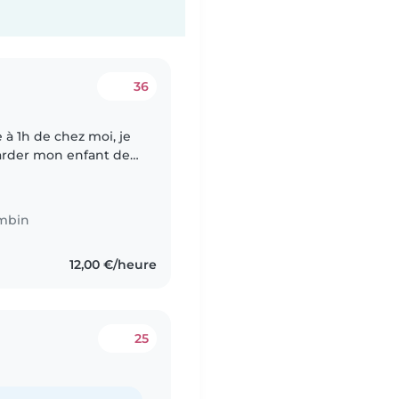
36
 moi, je
arder mon enfant de
a crèche puis le
mbin
12,00 €/heure
25