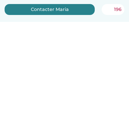
Contacter Maria
196
Français
Comment ça marche
Aide
Conditions et confidentialité
Tarifs
Coordonnées de l'entreprise
Babysits pour les entreprises
Les normes communautaires