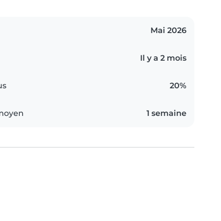
Mai 2026
Il y a 2 mois
us
20%
 moyen
1 semaine