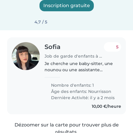
Inscription gratuite
4,7 / 5
Sofia
5
Job de garde d'enfants à Amage
Je cherche une baby-sitter, une
nounou ou une assistante
maternelle aimante et
expérimentée pour mon petit
Nombre d'enfants: 1
garçon de 6 mois, qui est
Âge des enfants:
Nourrisson
curieux, affectueux et plein
Dernière Activité: il y a 2 mois
d'énergie. Je préfère..
10,00 €/heure
Dézoomer sur la carte pour trouver plus de
résultats.