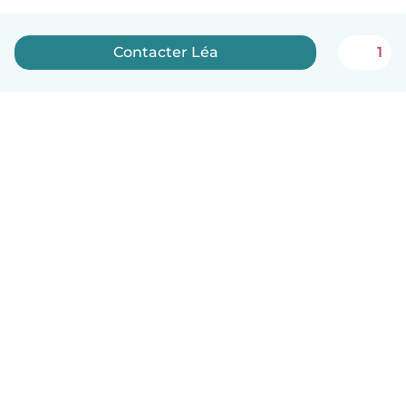
Contacter Léa
1
Français
Comment ça marche
Aide
Conditions et confidentialité
Tarifs
Coordonnées de l'entreprise
Babysits pour les entreprises