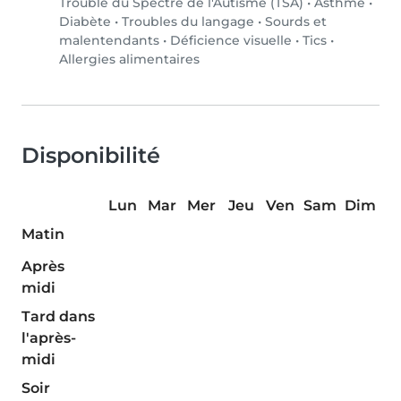
Trouble du Spectre de l'Autisme (TSA)
•
Asthme
•
Diabète
•
Troubles du langage
•
Sourds et
malentendants
•
Déficience visuelle
•
Tics
•
Allergies alimentaires
Disponibilité
Lun
Mar
Mer
Jeu
Ven
Sam
Dim
Matin
Après
midi
Tard dans
l'après-
midi
Soir