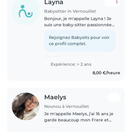
Layna
1
Babysitter in Vernouillet
Bonjour, je m'appelle Layna ! Je
suis une baby-sitter passionnée
et polyglotte avec 2 ans
d'expérience, je suis à l'aise avec
Rejoignez Babysits pour voir
les bébés, les tout-petits, les
ce profil complet.
enfants d'âge préscolaire..
Expérience: > 2 ans
8,00 €/heure
Maelys
Nounou à Vernouillet
Je m'appelle Maelys, j'ai 16 ans je
garde beaucoup mon Frere et
Ma Sœur régulièrement j'aime