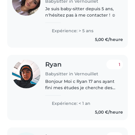
Babysitter in Vernouillet
Je suis baby-sitter depuis 5 ans,
n'hésitez pas à me contacter ! ☺️
Expérience: > 5 ans
5,00 €/heure
Ryan
1
Babysitter in Vernouillet
Bonjour Moi c Ryan 17 ans ayant
fini mes études je cherche des
petit job qui me permettrait de
commencer un emploi j'ai le
Expérience: < 1 an
l'expérience avec les enfants j'ai
5,00 €/heure
travaillé en crèche et..