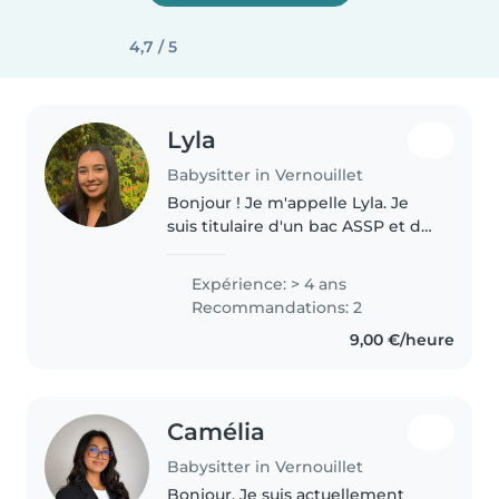
4,7 / 5
Lyla
Babysitter in Vernouillet
Bonjour ! Je m'appelle Lyla. Je
suis titulaire d'un bac ASSP et du
BAFA, avec 3 ans d'expérience
en centres et des stages en
Expérience: > 4 ans
école maternelle et en crèche.
Recommandations: 2
J'adore m'occuper des enfants,..
9,00 €/heure
Camélia
Babysitter in Vernouillet
Bonjour, Je suis actuellement