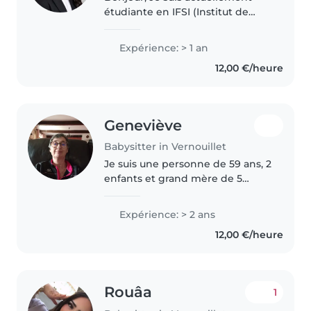
étudiante en IFSI (Institut de
Formation en Soins Infirmiers) et
je recherche des missions de
Expérience: > 1 an
babysitting. J'ai l'habitude de
12,00 €/heure
m'occuper d'enfants,
notamment..
Geneviève
Babysitter in Vernouillet
Je suis une personne de 59 ans, 2
enfants et grand mère de 5
petits enfants, patiente, calme et
dynamique. je favorise les jeux et
Expérience: > 2 ans
les sorties plein air. La sécurité
12,00 €/heure
affective et le..
Rouâa
1