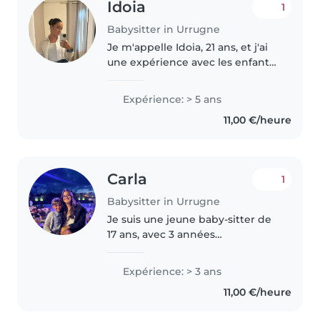
Idoia
1
Babysitter in Urrugne
Je m'appelle Idoia, 21 ans, et j'ai
une expérience avec les enfants
depuis l'âge de 15 ans. J'ai eu
l'occasion de m'occuper aussi
Expérience: > 5 ans
bien de jeunes enfants que
11,00 €/heure
d'adolescents : garde à..
Carla
1
Babysitter in Urrugne
Je suis une jeune baby-sitter de
17 ans, avec 3 années
d'expérience auprès d'enfants
de tout âge, des bébés aux
Expérience: > 3 ans
adolescents. J’ai aussi des frères
11,00 €/heure
et sœurs de tout âge donc étant
la plus..