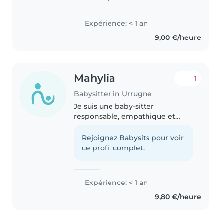
chaque famille. Sérieuse et
organisée, je veille au bon
Expérience: < 1 an
déroulement des moments du
9,00 €/heure
quotidien (repas, devoirs,
coucher)...
Mahylia
1
Babysitter in Urrugne
Je suis une baby-sitter
responsable, empathique et
patiente, prête à s'occuper de
vos enfants avec soin et
Rejoignez Babysits pour voir
attention. Je peux aider avec les
ce profil complet.
devoirs, faire la lecture, dessiner
et..
Expérience: < 1 an
9,80 €/heure