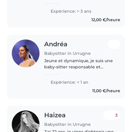
des..
Expérience: > 3 ans
12,00 €/heure
Andréa
Babysitter in Urrugne
Jeune et dynamique, je suis une
baby-sitter responsable et
créative, idéale pour s'occuper
de vos enfants. Bien que
Expérience: < 1 an
nouvellement diplômée, je suis
11,00 €/heure
formée aux premiers secours et
passionnée..
Haizea
3
Babysitter in Urrugne
J'ai 22 ans, je viens d'obtenir une