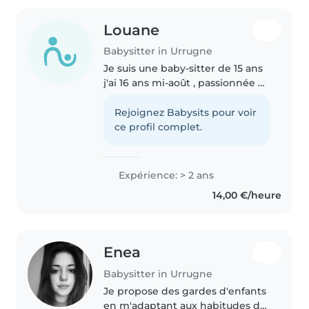
Louane
Babysitter in Urrugne
Je suis une baby-sitter de 15 ans
j'ai 16 ans mi-août , passionnée et
responsable. Je parle
couramment l'espagnol et le
Rejoignez Babysits pour voir
français. Avec 2 années
ce profil complet.
d'expérience auprès des enfants
d'âge..
Expérience: > 2 ans
14,00 €/heure
Enea
Babysitter in Urrugne
Je propose des gardes d'enfants
en m'adaptant aux habitudes de