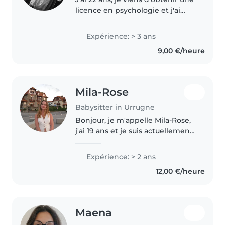
licence en psychologie et j'ai
choisis cette année de prendre
une année de césure dans le but
Expérience: > 3 ans
d'acquérir la maturité nécessaire
9,00 €/heure
pour la suite de..
Mila-Rose
Babysitter in Urrugne
Bonjour, je m'appelle Mila-Rose,
j'ai 19 ans et je suis actuellement
étudiante en école d'ingénieurs
à Bidart. J'ai plus de 2 ans
Expérience: > 2 ans
d'expérience auprès d'enfants
12,00 €/heure
de tous âges, du bébé..
Maena