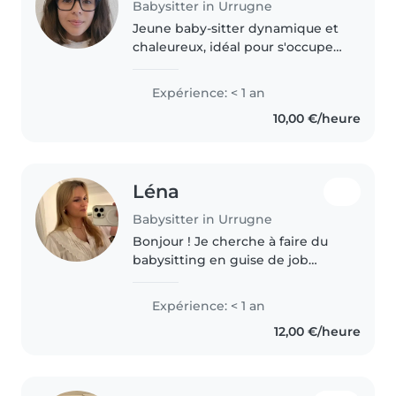
Babysitter in Urrugne
Jeune baby-sitter dynamique et
chaleureux, idéal pour s'occuper
de vos enfants ! Passionné par
les activités manuelles, la
Expérience: < 1 an
musique et les jeux, je suis prêt à
10,00 €/heure
créer des moments amusants..
Léna
Babysitter in Urrugne
Bonjour ! Je cherche à faire du
babysitting en guise de job
d'été. J'adore travailler avec les
enfants ! Je suis en terminale
Expérience: < 1 an
ASSP ( filière
12,00 €/heure
d'Accompagnement, Soins et
Services à la..