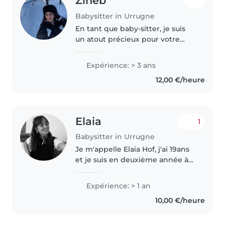
Zineb
Babysitter in Urrugne
En tant que baby-sitter, je suis
un atout précieux pour votre
famille. Avec 3 ans d'expérience
auprès des tout-petits, des
Expérience: > 3 ans
enfants d'âge préscolaire et
12,00 €/heure
élémentaire, je saurai m'occuper..
Elaia
1
Babysitter in Urrugne
Je m'appelle Elaia Hof, j'ai 19ans
et je suis en deuxième année à
l'iut GEA de Bayonne. Je suis à
l'écoute des autres et j'adore les
Expérience: > 1 an
enfants. J'ai un frère qui a 16ans
10,00 €/heure
et je viens..