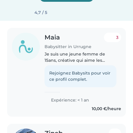
4,7 / 5
Maia
3
Babysitter in Urrugne
Je suis une jeune femme de
15ans, créative qui aime les
enfants, je m'adapte facilement,
je suis empathique. Mon père
Rejoignez Babysits pour voir
possède un hôtel à l'étranger et
ce profil complet.
j'ai pu avoir l'occasion d'aider..
Expérience: < 1 an
10,00 €/heure