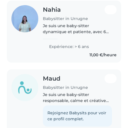
Nahia
Babysitter in Urrugne
Je suis une baby-sitter
dynamique et patiente, avec 6
ans d'expérience en garde
d'enfants de tous âges. Je parle
Expérience: > 6 ans
français et basque. J'ai une
11,00 €/heure
certification en premiers secours
et une..
Maud
Babysitter in Urrugne
Je suis une baby-sitter
responsable, calme et créative
avec 3 ans d'expérience en
garde d'enfants de tous âges. Je
Rejoignez Babysits pour voir
suis certifiée en premiers
ce profil complet.
secours et j'adore dessiner, lire