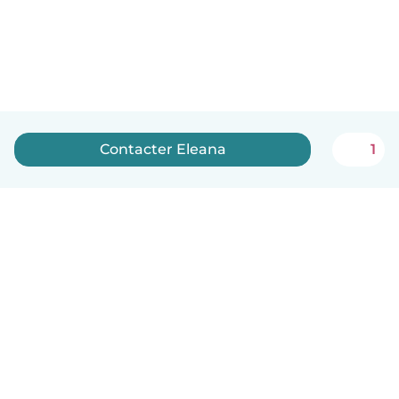
Contacter Eleana
1
Français
Comment ça marche
Aide