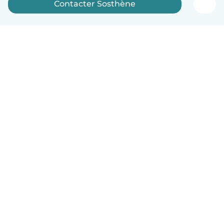
Contacter Sosthène
Français
Comment ça marche
Aide
Conditions et confidentialité
Tarifs
Coordonnées de l'entreprise
Babysits pour les entreprises
Les normes communautaires