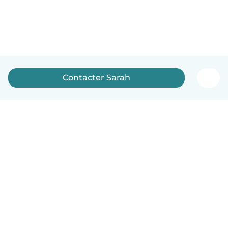
Contacter Sarah
Français
Comment ça marche
Aide
Conditions et confidentialité
Tarifs