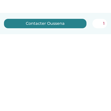
Contacter Oussena
1
Français
Comment ça marche
Aide
Conditions et confidentialité
Tarifs
Coordonnées de l'entreprise