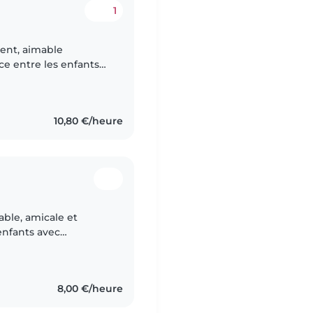
1
lent, aimable
nce entre les enfants
prise en charge de
10,80 €/heure
ble, amicale et
enfants avec
ns le domaine de la
8,00 €/heure