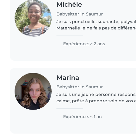
Michèle
Babysitter in Saumur
Je suis ponctuelle, souriante, polyva
Maternelle je ne fais pas de différe
Vous pouvez conter sur moi pour la 
vos enfants en..
Expérience: > 2 ans
Marina
Babysitter in Saumur
Je suis une jeune personne responsa
calme, prête à prendre soin de vos 
bienveillance. Bien que nouvelle da
garde d'enfants, je suis certifiée..
Expérience: < 1 an