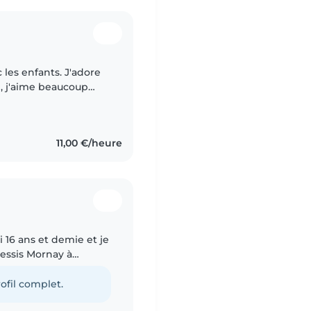
 les enfants. J'adore
, j'aime beaucoup
re des histoires et
11,00 €/heure
i 16 ans et demie et je
lessis Mornay à
e, à l'écoute,
ofil complet.