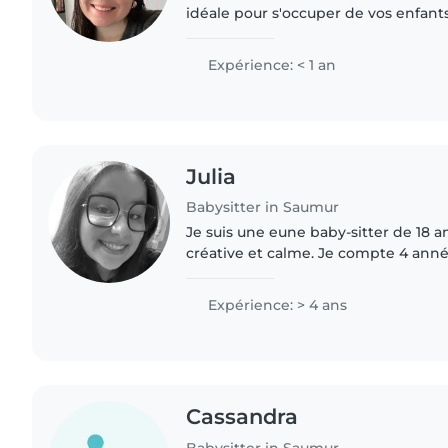
idéale pour s'occuper de vos enfant
dans le domaine, je possède une fo
enfance et personnes..
Expérience: < 1 an
Julia
Babysitter in Saumur
Je suis une eune baby-sitter de 18 ans, responsable,
créative et calme. Je compte 4 ann
la garde d'enfants de tous âges, de
d'âge scolaire...
Expérience: > 4 ans
Cassandra