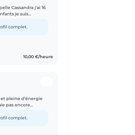
lle Cassandra j'ai 16
nfants je suis
er les enfants, si vous
ofil complet.
10,00 €/heure
 et pleine d'énergie
aie pas encore
ne formation en aide à
ofil complet.