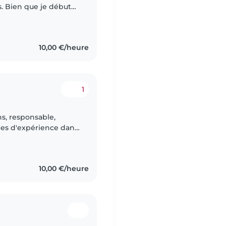
s. Bien que je débute
rmation en animation
10,00 €/heure
1
ées d'expérience dans
s bébés aux enfants
10,00 €/heure