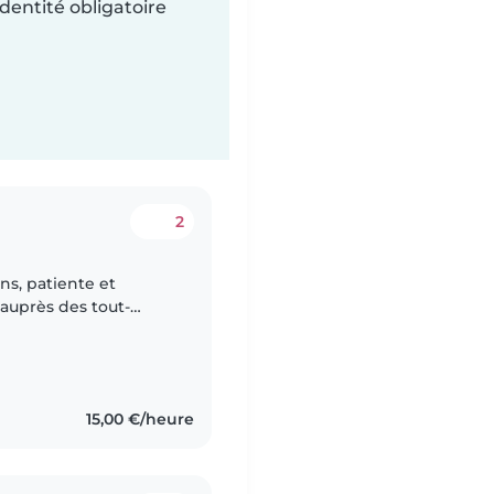
dentité obligatoire
2
ns, patiente et
 auprès des tout-
 et des bébés. Je suis
15,00 €/heure