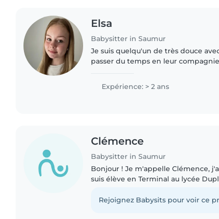
Elsa
Babysitter in Saumur
Je suis quelqu'un de très douce avec
passer du temps en leur compagnie
jouer à des jeux, rigoler, dessiner, li
même les nourrir..
Expérience: > 2 ans
Clémence
Babysitter in Saumur
Bonjour ! Je m'appelle Clémence, j'a
suis élève en Terminal au lycée Dup
Saumur. On me décrit comme créativ
patiente, dynamique..
Rejoignez Babysits pour voir ce pr