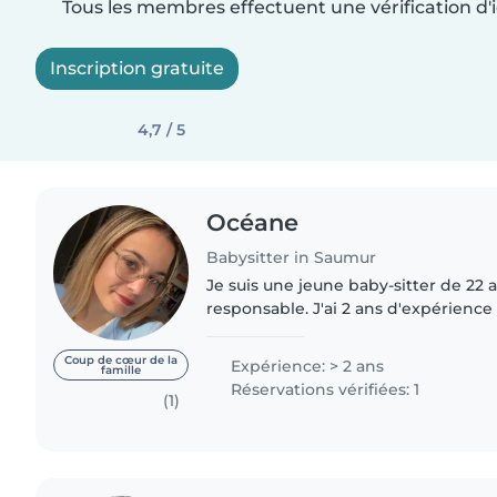
Tous les membres effectuent une vérification d'i
Inscription gratuite
4,7 / 5
Océane
Babysitter in Saumur
Je suis une jeune baby-sitter de 22 a
responsable. J'ai 2 ans d'expérience
petits, des enfants d'âge préscolaire
titulaire des..
Coup de cœur de la
Expérience: > 2 ans
famille
Réservations vérifiées: 1
(1)