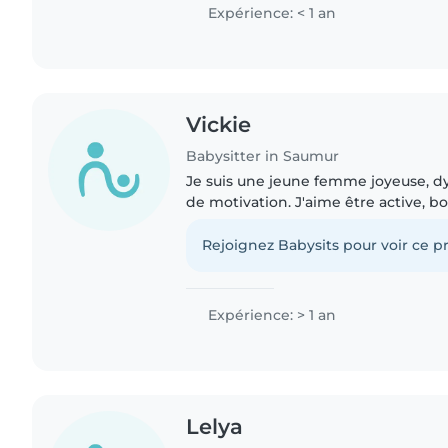
Expérience: < 1 an
Vickie
Babysitter in Saumur
Je suis une jeune femme joyeuse, d
de motivation. J'aime être active, bo
choisi d'arrêter mes études à la fin d
seconde afin d'entrer..
Rejoignez Babysits pour voir ce pr
Expérience: > 1 an
Lelya