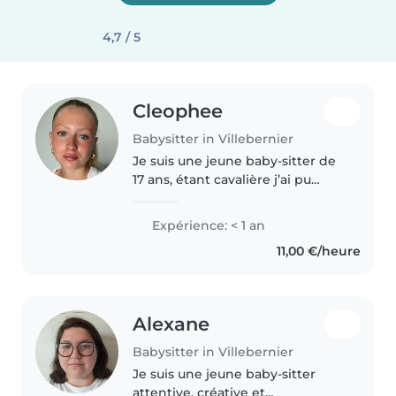
4,7 / 5
Cleophee
Babysitter in Villebernier
Je suis une jeune baby-sitter de
17 ans, étant cavalière j’ai pu
aider à donner cours et travailler
avec des enfants, les enfants ça
Expérience: < 1 an
me connaît! J’ai beaucoup
11,00 €/heure
garder mes frères et..
Alexane
Babysitter in Villebernier
Je suis une jeune baby-sitter
attentive, créative et