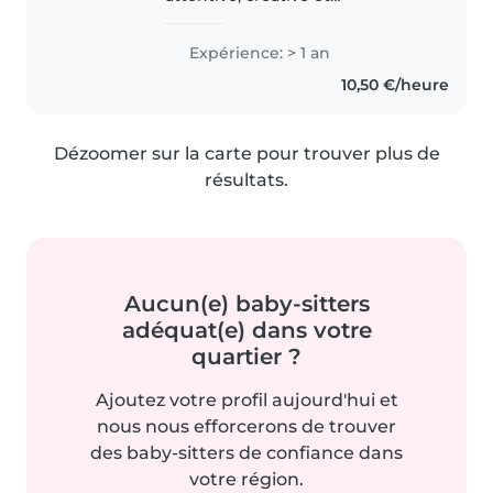
responsable, en première année
d'études de santé. J'ai une année
Expérience: > 1 an
d'expérience avec des enfants
10,50 €/heure
en âge préscolaire et scolaire...
Dézoomer sur la carte pour trouver plus de
résultats.
Aucun(e) baby-sitters
adéquat(e) dans votre
quartier ?
Ajoutez votre profil aujourd'hui et
nous nous efforcerons de trouver
des baby-sitters de confiance dans
votre région.