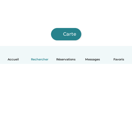
Carte
Accueil
Rechercher
Réservations
Messages
Favoris
Français
Comment ça marche
Aide
Conditions et confidentialité
Tarifs