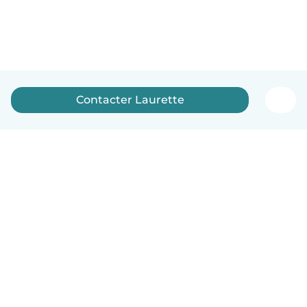
Contacter Laurette
Français
Comment ça marche
Aide
Conditions et confidentialité
Tarifs