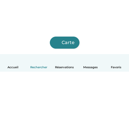
Carte
Accueil
Rechercher
Réservations
Messages
Favoris
Français
Comment ça marche
Aide
Conditions et confidentialité
Tarifs