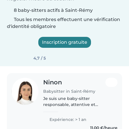
8 baby-sitters actifs à Saint-Rémy
Tous les membres effectuent une vérification
d'identité obligatoire
Inscription gratuite
4,7 / 5
Ninon
Babysitter in Saint-Rémy
Je suis une baby-sitter
responsable, attentive et
enthousiaste, avec une année
d'expérience en garde d'enfants.
Expérience: > 1 an
J'ai une licence de droit et de
11,00 €/heure
science politique et je parle