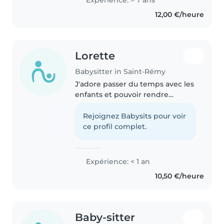
Expérience: > 7 ans
de nourrisson à adolescent.
12,00 €/heure
Lorette
Babysitter in Saint-Rémy
J'adore passer du temps avec les
enfants et pouvoir rendre
service au parents ,j'ai déjà été
baby sitteuse et tout c'est très
Rejoignez Babysits pour voir
bien suis en seconde général et
ce profil complet.
je suis actuellement serveuse..
Expérience: < 1 an
10,50 €/heure
Baby-sitter