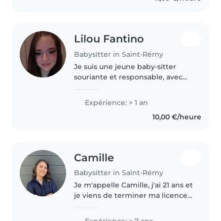
couramment..
Lilou Fantino
Babysitter in Saint-Rémy
Je suis une jeune baby-sitter
souriante et responsable, avec
une année d'expérience en
garde d'enfants de tous âges.
Expérience: > 1 an
J'aime partager des activités
10,00 €/heure
créatives comme le dessin, les
travaux..
Camille
Babysitter in Saint-Rémy
Je m'appelle Camille, j'ai 21 ans et
je viens de terminer ma licence
de droit. Je garde des enfants
depuis l'âge de 15 ans du stade