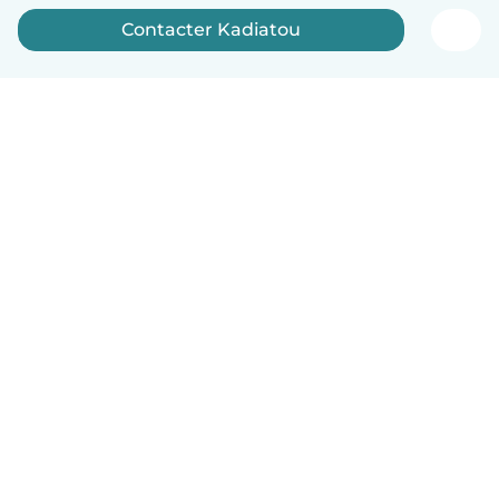
Contacter Kadiatou
Français
Comment ça marche
Aide
Conditions et confidentialité
Tarifs
Coordonnées de l'entreprise
Babysits pour les entreprises
Les normes communautaires