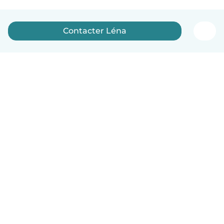
Contacter Léna
Français
Comment ça marche
Aide
Conditions et confidentialité
Tarifs
Coordonnées de l'entreprise
Babysits pour les entreprises