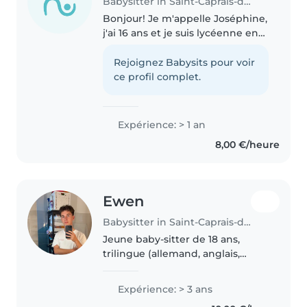
Babysitter in Saint-Caprais-de-Bordeaux
Bonjour! Je m'appelle Joséphine,
j'ai 16 ans et je suis lycéenne en
seconde à Sainte-Marie Bastide.
Passionnée et responsable, je
Rejoignez Babysits pour voir
grandis dans une famille de deux
ce profil complet.
sœurs, j'ai aussi..
Expérience: > 1 an
8,00 €/heure
Ewen
Babysitter in Saint-Caprais-de-Bordeaux
Jeune baby-sitter de 18 ans,
trilingue (allemand, anglais,
français), avec 3 ans d'expérience
en garde d'enfants (maternelle,
Expérience: > 3 ans
primaire, adolescents). Titulaire