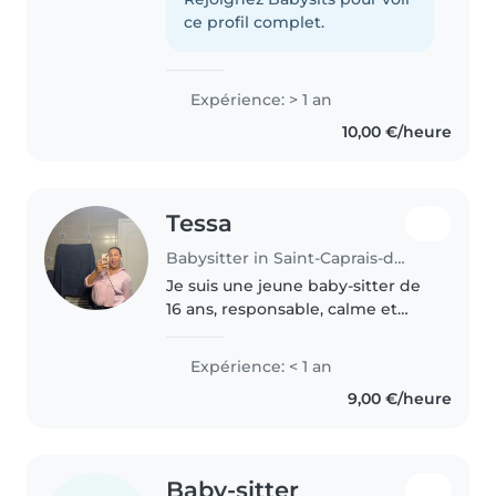
près de tout comme près de
ce profil complet.
mon lycée. Je suis très..
Expérience: > 1 an
10,00 €/heure
Tessa
Babysitter in Saint-Caprais-de-Bordeaux
Je suis une jeune baby-sitter de
16 ans, responsable, calme et
patiente. Bien que je n'aie pas
encore d'expérience
Expérience: < 1 an
professionnelle, j'ai de
9,00 €/heure
l'expérience avec les enfants de
tous âges,..
Baby-sitter