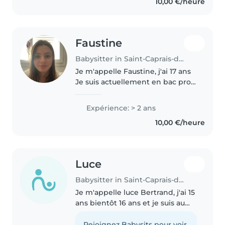
10,00 €/heure
du diplôme de premier..
Faustine
Babysitter in Saint-Caprais-de-Bordeaux
Je m'appelle Faustine, j'ai 17 ans
Je suis actuellement en bac pro
ASSP donc j'ai l'habitude d'être
auprès d'enfants, j'ai toujours su
Expérience: > 2 ans
que c'était ce domaine là qui
10,00 €/heure
m'intéresse. J'ai..
Luce
Babysitter in Saint-Caprais-de-Bordeaux
Je m'appelle luce Bertrand, j'ai 15
ans bientôt 16 ans et je suis au
lycée Gustave Eiffel à bordeaux.
Je peux faire du baby-sitting
Rejoignez Babysits pour voir