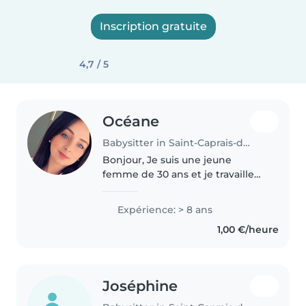
Inscription gratuite
4,7 / 5
Océane
Babysitter in Saint-Caprais-de-Bordeaux
Bonjour, Je suis une jeune
femme de 30 ans et je travaille
auprès d'enfants depuis
quelques temps. Ayant acquis
Expérience: > 8 ans
une expérience en centre
1,00 €/heure
périscolaire et centre de loisirs
ainsi qu'en..
Joséphine