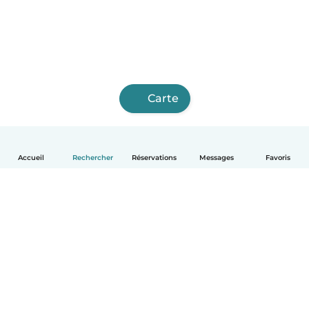
Carte
Accueil
Rechercher
Réservations
Messages
Favoris
Français
Comment ça marche
Aide
Conditions et confidentialité
Tarifs