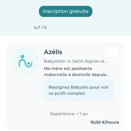
Inscription gratuite
4,7 / 5
Azélis
Babysitter in Saint-Aignan-de-Cramesnil
Ma mère est assistante
maternelle à domicile depuis
mes 3ans donc j'ai de
l'expérience avec les enfants,
Rejoignez Babysits pour voir
puis j'ai déjà fait du baby-sitting
ce profil complet.
le soir avec les enfants qu'elle
garde...
Expérience: < 1 an
10,00 €/heure