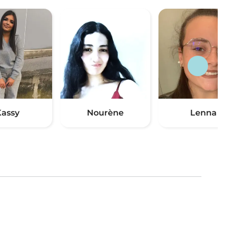
assy
Nourène
Lenna