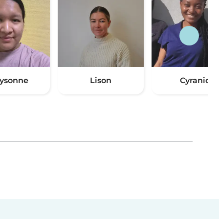
ysonne
Lison
Cyranic