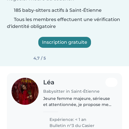
185 baby-sitters actifs à Saint-Étienne
Tous les membres effectuent une vérification
d'identité obligatoire
Inscription gratuite
4,7 / 5
Léa
Babysitter in Saint-Étienne
Jeune femme majeure, sérieuse
et attentionnée, je propose mes
services de nounou avec
bienveillance et sécurité. Ayant
Expérience: < 1 an
toujours aimé le contact avec les
Bulletin n°3 du Casier
enfants, je suis à l'aise avec..