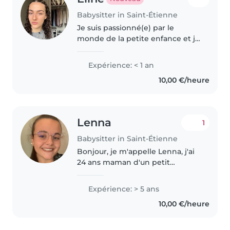
Babysitter in Saint-Étienne
Je suis passionné(e) par le
monde de la petite enfance et je
propose une garde responsable
et bienveillante pour
Expérience: < 1 an
accompagner vos enfants.
10,00 €/heure
Dynamique et patiente, je
m'adapte à tous..
Lenna
1
Babysitter in Saint-Étienne
Bonjour, je m'appelle Lenna, j'ai
24 ans maman d'un petit
garçons. Titulaire d'une licence
en science de l'éducation et d'un
Expérience: > 5 ans
CAP petite enfance, j'ai acquis
10,00 €/heure
une solide expérience auprès..