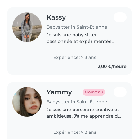
Kassy
Babysitter in Saint-Étienne
Je suis une baby-sitter
passionnée et expérimentée,
prête à prendre soin de vos
enfants avec dévouement et
Expérience: > 3 ans
créativité. Avec des stages
12,00 €/heure
d'expérience auprès des bébés,
des tout-petits..
Yammy
Nouveau
Babysitter in Saint-Étienne
Je suis une personne créative et
ambitieuse. J'aime apprendre de
nouvelles choses/ langues et
découvrir de nouvelles idées. Je
Expérience: > 3 ans
suis attentive aux détails.