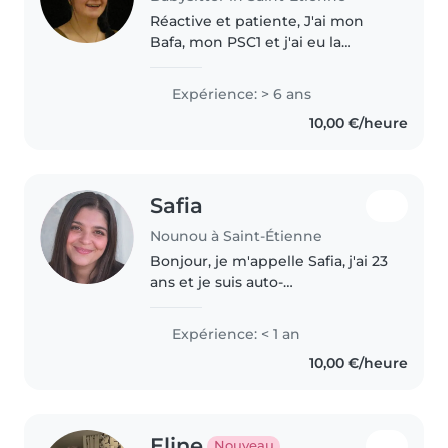
Réactive et patiente, J'ai mon
Bafa, mon PSC1 et j'ai eu la
chance d'être cheftaine scoute!
Je crée des liens de confiance
Expérience: > 6 ans
avec chaque enfant. Avec 6 ans
10,00 €/heure
d'expérience auprès de tout-
petits..
Safia
Nounou à Saint-Étienne
Bonjour, je m'appelle Safia, j'ai 23
ans et je suis auto-
entrepreneuse dans le secteur
des services à la personne. Je
Expérience: < 1 an
propose des services de garde
10,00 €/heure
d'enfants à domicile, que ce soit..
Eline
Nouveau