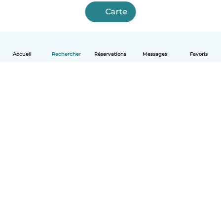
Carte
Accueil
Rechercher
Réservations
Messages
Favoris
Français
Comment ça marche
Aide
Conditions et confidentialité
Tarifs
Coordonnées de l'entreprise
Babysits pour les entreprises