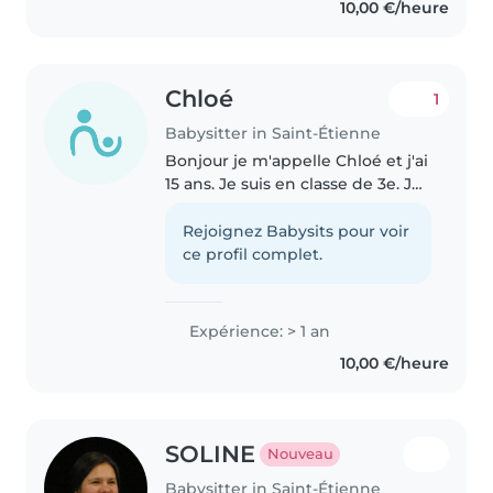
10,00 €/heure
Chloé
1
Babysitter in Saint-Étienne
Bonjour je m'appelle Chloé et j'ai
15 ans. Je suis en classe de 3e. Je
cherche à faire du Baby-sitting
afin de subvenir à mes besoins
Rejoignez Babysits pour voir
secondaires. Je suis une jeune
ce profil complet.
fille responsable..
Expérience: > 1 an
10,00 €/heure
SOLINE
Nouveau
Babysitter in Saint-Étienne