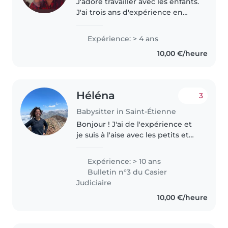
J'adore travailler avec les enfants.
J'ai trois ans d'expérience en
gardiennage, principalement
auprès de bébés et de tout-
Expérience: > 4 ans
petits. J'ai également de
10,00 €/heure
l'expérience avec des enfants
ayant..
Héléna
3
Babysitter in Saint-Étienne
Bonjour ! J'ai de l'expérience et
je suis à l'aise avec les petits et
les grands. J'adore les occuper
avec des jeux de société, des
Expérience: > 10 ans
chansons, des activités
Bulletin n°3 du Casier
manuelles ou avec de la..
Judiciaire
10,00 €/heure