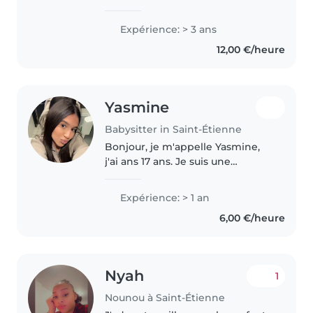
dans la garde d’enfants. Être
baby-sitter est pour moi un vrai
Expérience: > 3 ans
plaisir : j’aime partager des
12,00 €/heure
moments de rire, de..
Yasmine
Babysitter in Saint-Étienne
Bonjour, je m'appelle Yasmine,
j'ai ans 17 ans. Je suis une
personne responsable, calme,
souriante et j'aime beaucoup
Expérience: > 1 an
m'occuper des enfants. Je suis
6,00 €/heure
actuellement en bac pro
accueil,..
Nyah
1
Nounou à Saint-Étienne