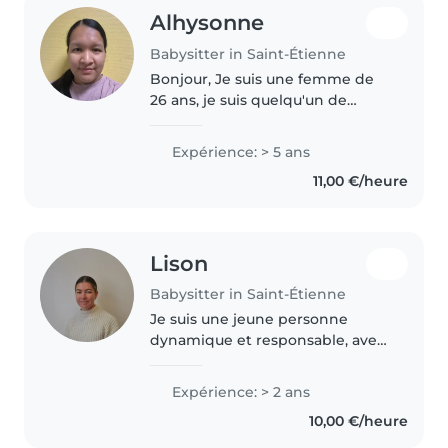
Alhysonne
Babysitter in Saint-Étienne
Bonjour, Je suis une femme de
26 ans, je suis quelqu'un de
douce, patiente, calme et
attentionnée. J'ai mon CAP AEPE
Expérience: > 5 ans
et je travaille en crèche depuis 3
11,00 €/heure
ans, donc je saurai m'occuper..
Lison
Babysitter in Saint-Étienne
Je suis une jeune personne
dynamique et responsable, avec
deux ans d'expérience en garde
d'enfants, principalement avec
Expérience: > 2 ans
des enfants d'âge préscolaire et
10,00 €/heure
scolaire. Je suis à l'aise..