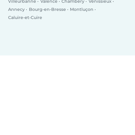
Villeurbanne
Valence
Chambéry
Vénissieux
Annecy
Bourg-en-Bresse
Montluçon
Caluire-et-Cuire