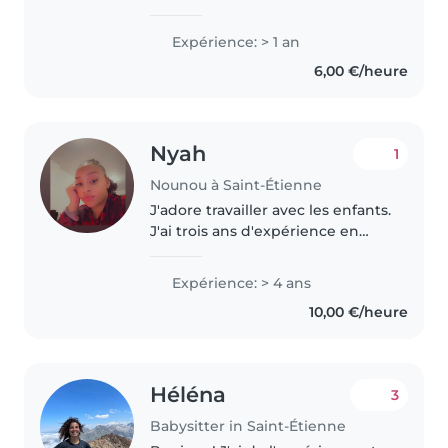
personne responsable, calme,
souriante et j'aime beaucoup
Expérience: > 1 an
m'occuper des enfants. Je suis
6,00 €/heure
actuellement en bac pro
accueil,..
Nyah
1
Nounou à Saint-Étienne
J'adore travailler avec les enfants.
J'ai trois ans d'expérience en
gardiennage, principalement
auprès de bébés et de tout-
Expérience: > 4 ans
petits. J'ai également de
10,00 €/heure
l'expérience avec des enfants
ayant..
Héléna
3
Babysitter in Saint-Étienne