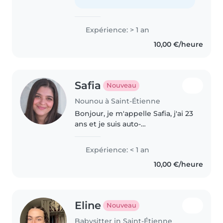
fille responsable..
Expérience: > 1 an
10,00 €/heure
Safia
Nouveau
Nounou à Saint-Étienne
Bonjour, je m'appelle Safia, j'ai 23
ans et je suis auto-
entrepreneuse dans le secteur
des services à la personne. Je
Expérience: < 1 an
propose des services de garde
10,00 €/heure
d'enfants à domicile, que ce soit..
Eline
Nouveau
Babysitter in Saint-Étienne