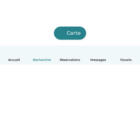
Carte
Accueil
Rechercher
Réservations
Messages
Favoris
Français
Comment ça marche
Aide
Conditions et confidentialité
Tarifs