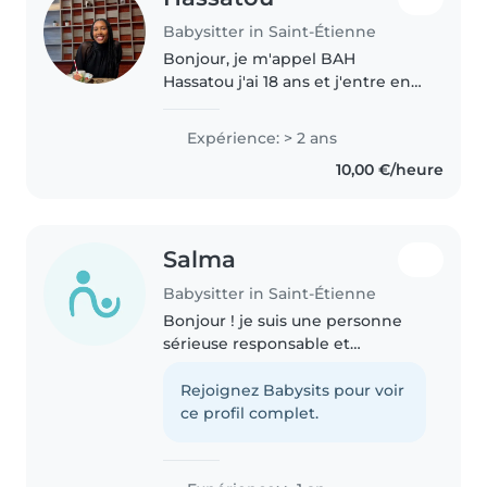
Babysitter in Saint-Étienne
Bonjour, je m'appel BAH
Hassatou j'ai 18 ans et j'entre en
première année de licence de
détroit à jean monnet à saint
Expérience: > 2 ans
étienne. je suis originaire de
10,00 €/heure
lyon. J'ai déjà fait du babysitting..
Salma
Babysitter in Saint-Étienne
Bonjour ! je suis une personne
sérieuse responsable et
attentive et je souhaite proposer
mes services de baby-sitting.
Rejoignez Babysits pour voir
J'aime beaucoup m'occuper des
ce profil complet.
enfants et j'ai déjà l'habitude..