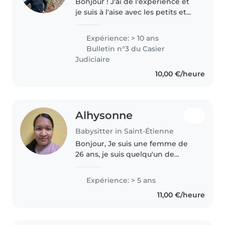
Bonjour ! J'ai de l'expérience et
je suis à l'aise avec les petits et
les grands. J'adore les occuper
avec des jeux de société, des
Expérience: > 10 ans
chansons, des activités
Bulletin n°3 du Casier
manuelles ou avec de la..
Judiciaire
10,00 €/heure
Alhysonne
Babysitter in Saint-Étienne
Bonjour, Je suis une femme de
26 ans, je suis quelqu'un de
douce, patiente, calme et
attentionnée. J'ai mon CAP AEPE
Expérience: > 5 ans
et je travaille en crèche depuis 3
11,00 €/heure
ans, donc je saurai m'occuper..