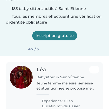
183 baby-sitters actifs à Saint-Étienne
Tous les membres effectuent une vérification
d'identité obligatoire
Inscription gratuite
4,7 / 5
Léa
Babysitter in Saint-Étienne
Jeune femme majeure, sérieuse
et attentionnée, je propose mes
services de nounou avec
bienveillance et sécurité. Ayant
Expérience: < 1 an
toujours aimé le contact avec les
Bulletin n°3 du Casier
enfants, je suis à l'aise avec..