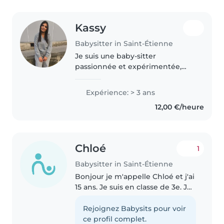
Kassy
Babysitter in Saint-Étienne
Je suis une baby-sitter
passionnée et expérimentée,
prête à prendre soin de vos
enfants avec dévouement et
Expérience: > 3 ans
créativité. Avec des stages
12,00 €/heure
d'expérience auprès des bébés,
des tout-petits..
Chloé
1
Babysitter in Saint-Étienne
Bonjour je m'appelle Chloé et j'ai
15 ans. Je suis en classe de 3e. Je
cherche à faire du Baby-sitting
afin de subvenir à mes besoins
Rejoignez Babysits pour voir
secondaires. Je suis une jeune
ce profil complet.