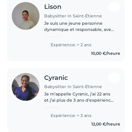
Lison
Babysitter in Saint-Étienne
Je suis une jeune personne
dynamique et responsable, avec
deux ans d'expérience en garde
d'enfants, principalement avec
Expérience: > 2 ans
des enfants d'âge préscolaire et
10,00 €/heure
scolaire. Je suis à l'aise..
Cyranic
Babysitter in Saint-Étienne
Je m’appelle Cyranic, j’ai 22 ans
et j’ai plus de 3 ans d’expérience
dans la garde d’enfants. Être
baby-sitter est pour moi un vrai
Expérience: > 3 ans
plaisir : j’aime partager des
12,00 €/heure
moments de rire, de..