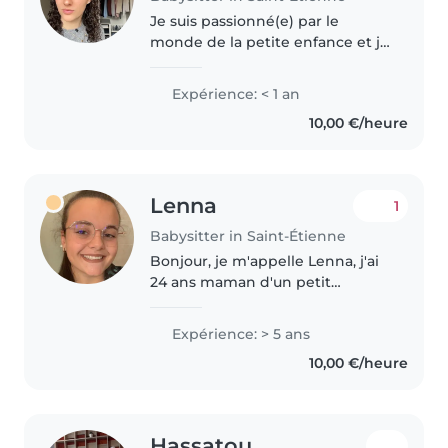
Je suis passionné(e) par le
monde de la petite enfance et je
propose une garde responsable
et bienveillante pour
Expérience: < 1 an
accompagner vos enfants.
10,00 €/heure
Dynamique et patiente, je
m'adapte à tous..
Lenna
1
Babysitter in Saint-Étienne
Bonjour, je m'appelle Lenna, j'ai
24 ans maman d'un petit
garçons. Titulaire d'une licence
en science de l'éducation et d'un
Expérience: > 5 ans
CAP petite enfance, j'ai acquis
10,00 €/heure
une solide expérience auprès..
Hassatou