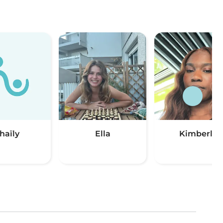
haïly
Ella
Kimberly