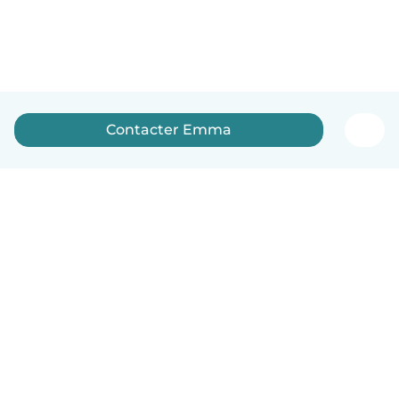
Contacter Emma
Français
Comment ça marche
Aide
Conditions et confidentialité
Tarifs