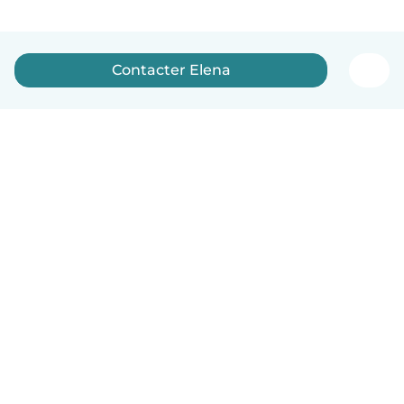
Contacter Elena
Français
Comment ça marche
Aide
Conditions et confidentialité
Tarifs
Coordonnées de l'entreprise