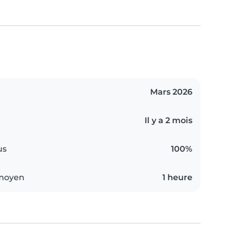
Mars 2026
Il y a 2 mois
us
100%
 moyen
1 heure