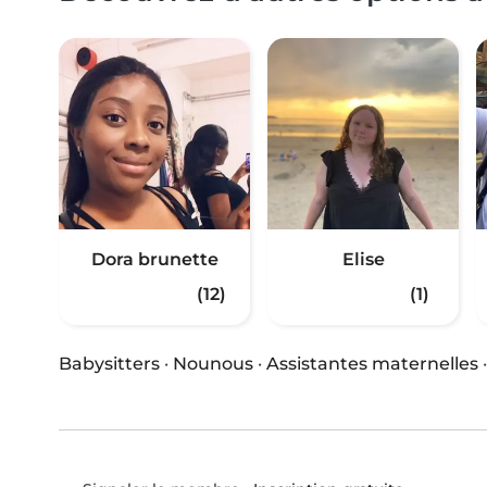
Dora brunette
Elise
(12)
(1)
Babysitters
·
Nounous
·
Assistantes maternelles