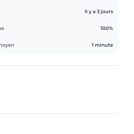
Il y a 3 jours
us
100%
 moyen
1 minute