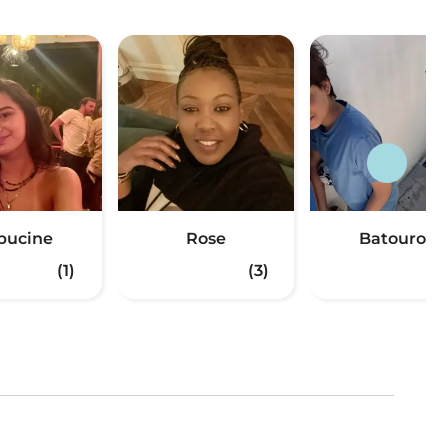
pucine
Rose
Batourou
(1)
(3)