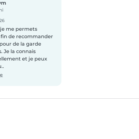
ym
mi
026
 je me permets
 afin de recommander
pour de la garde
. Je la connais
llement et je peux
..
te