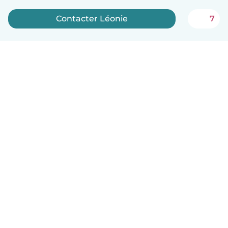
Contacter Léonie
7
Français
Comment ça marche
Aide
Conditions et confidentialité
Tarifs
Coordonnées de l'entreprise
Babysits pour les entreprises