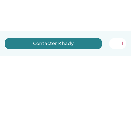
Contacter Khady
1
Français
Comment ça marche
Aide
Conditions et confidentialité
Tarifs