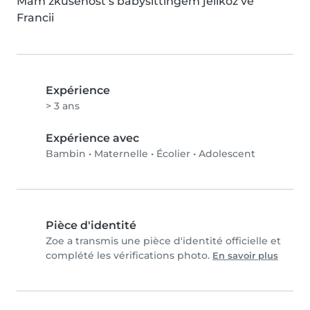
Mám zkušenost s babysittingem jelikož ve 
Francii
Expérience
> 3 ans
Expérience avec
Bambin
•
Maternelle
•
Écolier
•
Adolescent
Pièce d'identité
Zoe a transmis une pièce d'identité officielle et
complété les vérifications photo.
En savoir plus