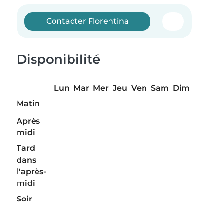
Contacter Florentina
Disponibilité
Lun
Mar
Mer
Jeu
Ven
Sam
Dim
Matin
Après
midi
Tard
dans
l'après-
midi
Soir