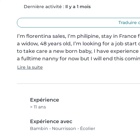
Dernière activité :
Il y a 1 mois
Traduire 
I’m florentina sales, I’m philipine, stay in France f
a widow, 48 years old, I’m looking for a job start 
to take care a new born baby, I have experience f
a fulltime nanny for now but I will end this com
Lire la suite
Expérience
> 11 ans
Expérience avec
Bambin
•
Nourrisson
•
Écolier