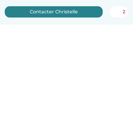
Contacter Christelle
2
Français
Comment ça marche
Aide
Conditions et confidentialité
Tarifs
Coordonnées de l'entreprise
Babysits pour les entreprises