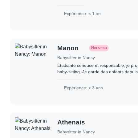
enfants de tous âges, des tout-petits aux
Expérience: < 1 an
Manon
Nouveau
Babysitter in Nancy
Étudiante sérieuse et responsable, je pr
baby-sitting. Je garde des enfants depuis
une bonne expérience auprès d'eux. Titu
Expérience: > 3 ans
Athenais
Babysitter in Nancy