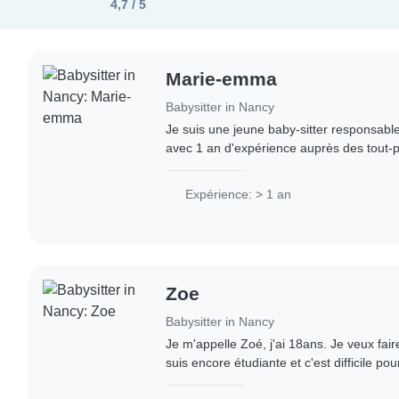
4,7 / 5
Marie-emma
Babysitter in Nancy
Je suis une jeune baby-sitter responsable,
avec 1 an d'expérience auprès des tout-p
préscolaire et des enfants d'âge scolaire.
Expérience: > 1 an
Zoe
Babysitter in Nancy
Je m'appelle Zoé, j'ai 18ans. Je veux fair
suis encore étudiante et c'est difficile pou
suis à l'aise avec les enfants et que je sui