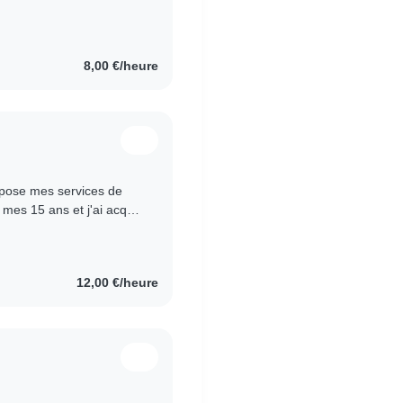
 adolescents...
8,00 €/heure
opose mes services de
 mes 15 ans et j'ai acquis
laire du PSC1..
12,00 €/heure