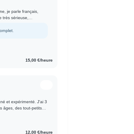
e, je parle français,
 très sérieuse,
 gentille et drôle,..
complet.
15,00 €/heure
né et expérimenté. J'ai 3
 âges, des tout-petits
t responsable,..
12,00 €/heure