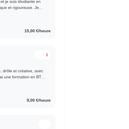
 et je suis étudiante en
ique et rigoureuse. Je
intenant..
15,00 €/heure
1
, drôle et créative, avec
'ai une formation en BTS
urs. Je..
9,00 €/heure