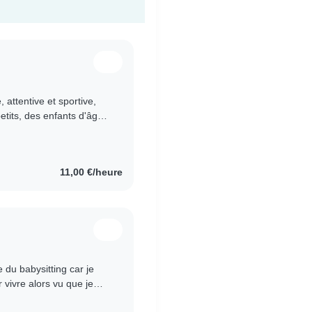
 attentive et sportive,
etits, des enfants d'âge
 Bien que..
11,00 €/heure
e du babysitting car je
r vivre alors vu que je
s..