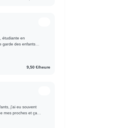
, étudiante en
je garde des enfants
Je propose mes services..
9,50 €/heure
fants, j'ai eu souvent
 de mes proches et ça
, responsable..