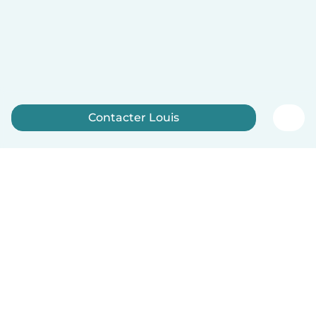
Contacter Louis
Inscrivez-vous maintenant
Français
Comment ça marche
Aide