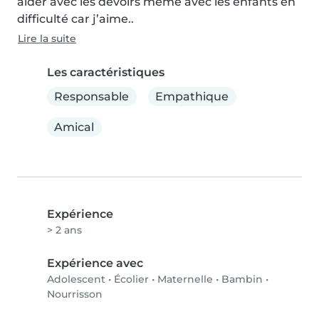
aider avec les devoirs même avec les enfants en 
difficulté car j’aime..
Lire la suite
Les caractéristiques
Responsable
Empathique
Amical
Expérience
> 2 ans
Expérience avec
Adolescent
•
Écolier
•
Maternelle
•
Bambin
•
Nourrisson