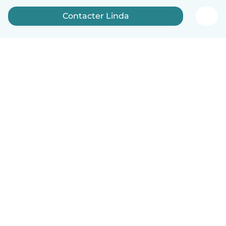
Contacter Linda
Français
Comment ça marche
Aide
Conditions et confidentialité
Tarifs
Coordonnées de l'entreprise
Babysits pour les entreprises
Les normes communautaires