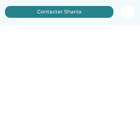
Contacter Shania
Français
Comment ça marche
Aide
Conditions et confidentialité
Tarifs
Coordonnées de l'entreprise
Babysits pour les entreprises