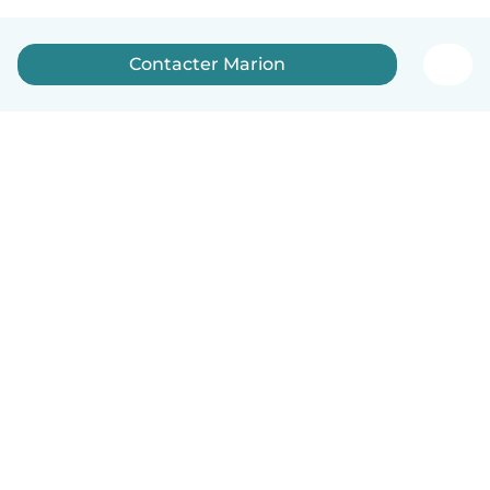
Contacter Marion
Français
Comment ça marche
Aide
Conditions et confidentialité
Tarifs
Coordonnées de l'entreprise
Babysits pour les entreprises