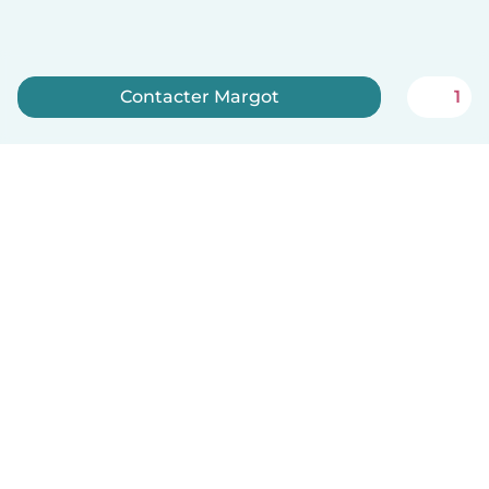
Contacter Margot
1
Inscrivez-vous maintenant
Français
Comment ça marche
Aide
Conditions et confidentialité
Tarifs
Coordonnées de l'entreprise